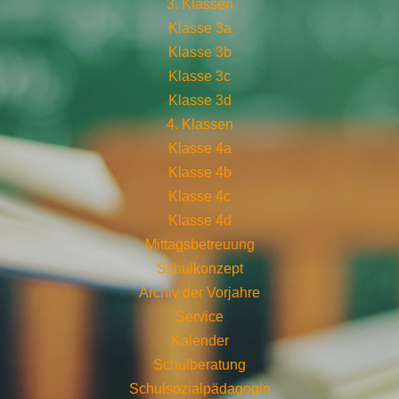
3. Klassen
Klasse 3a
Klasse 3b
Klasse 3c
Klasse 3d
4. Klassen
Klasse 4a
Klasse 4b
Klasse 4c
Klasse 4d
Mittagsbetreuung
Schulkonzept
Archiv der Vorjahre
Service
Kalender
Schulberatung
Schulsozialpädagogin