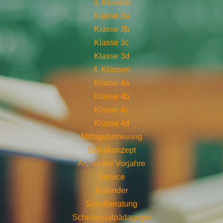
3. Klassen
Klasse 3a
Klasse 3b
Klasse 3c
Klasse 3d
4. Klassen
Klasse 4a
Klasse 4b
Klasse 4c
Klasse 4d
Mittagsbetreuung
Schulkonzept
Archiv der Vorjahre
Service
Kalender
Schulberatung
Schulsozialpädagogin