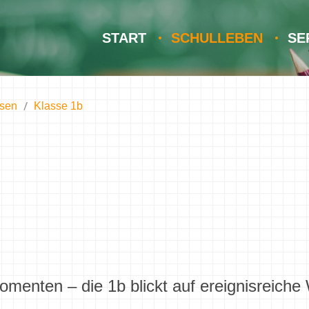
START
SCHULLEBEN
SE
ssen
Klasse 1b
omenten – die 1b blickt auf ereignisreich