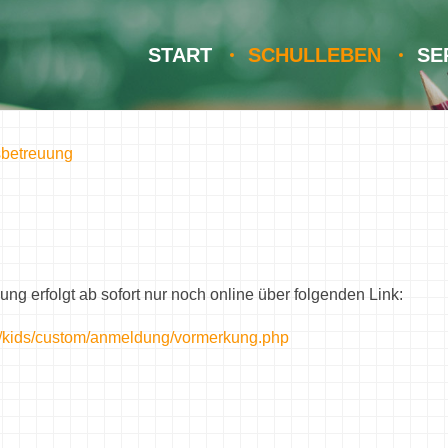
START
SCHULLEBEN
SE
sbetreuung
ng erfolgt ab sofort nur noch online über folgenden Link:
g/kids/custom/anmeldung/vormerkung.php