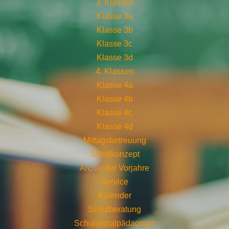
3. Klassen
Klasse 3a
Klasse 3b
Klasse 3c
Klasse 3d
4. Klassen
Klasse 4a
Klasse 4b
Klasse 4c
Klasse 4d
Mittagsbetreuung
Schulkonzept
Archiv der Vorjahre
Service
Kalender
Schulberatung
Schulsozialpädagogin