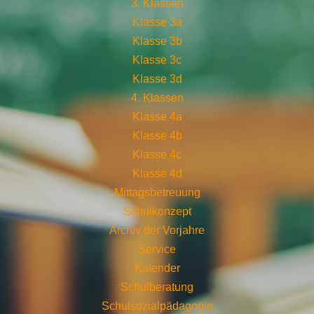
3. Klassen
Klasse 3a
Klasse 3b
Klasse 3c
Klasse 3d
4. Klassen
Klasse 4a
Klasse 4b
Klasse 4c
Klasse 4d
Mittagsbetreuung
Schulkonzept
Archiv der Vorjahre
Service
Kalender
Schulberatung
Schulsozialpädagogin