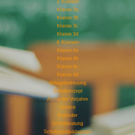
3. Klassen
Klasse 3a
Klasse 3b
Klasse 3c
Klasse 3d
4. Klassen
Klasse 4a
Klasse 4b
Klasse 4c
Klasse 4d
Mittagsbetreuung
Schulkonzept
Archiv der Vorjahre
Service
Kalender
Schulberatung
Schulsozialpädagogin