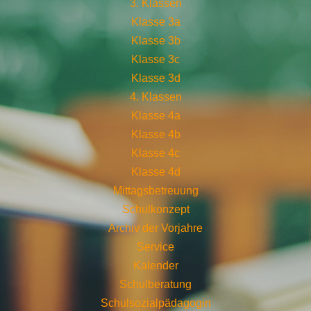
3. Klassen
Klasse 3a
Klasse 3b
Klasse 3c
Klasse 3d
4. Klassen
Klasse 4a
Klasse 4b
Klasse 4c
Klasse 4d
Mittagsbetreuung
Schulkonzept
Archiv der Vorjahre
Service
Kalender
Schulberatung
Schulsozialpädagogin