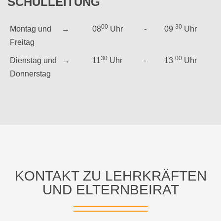
SCHULLEITUNG
00
30
Montag und
→
08
Uhr
-
09
Uhr
Freitag
30
00
Dienstag und
→
11
Uhr
-
13
Uhr
Donnerstag
KONTAKT
ZU
LEHRKRÄFTEN
UND
ELTERNBEIRAT