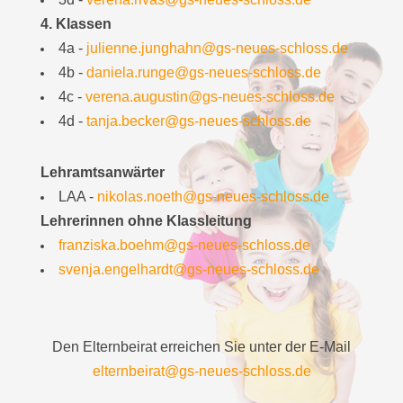
4. Klassen
4a -
julienne.junghahn@gs-neues-schloss.de
4b -
daniela.runge@gs-neues-schloss.de
4c -
verena.augustin@gs-neues-schloss.de
4d -
tanja.becker@gs-neues-schloss.de
Lehramtsanwärter
LAA -
nikolas.noeth@gs-neues-schloss.de
Lehrerinnen ohne Klassleitung
franziska.boehm@gs-neues-schloss.de
svenja.engelhardt@gs-neues-schloss.de
Den Elternbeirat erreichen Sie unter der E-Mail
elternbeirat@gs-neues-schloss.de