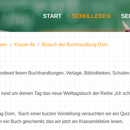
START
SCHULLEBEN
SE
ssen
Klasse 4b
Besuch der Buchhandlung Dorn
hlandweit feiern Buchhandlungen, Verlage, Bibliotheken, Schu
und um diesen Tag das neue Welttagsbuch der Reihe „Ich schen
g Dorn. Nach einer kurzen Vorstellung versuchten wir ein Qui
in Buch geschenkt, das wir jetzt als Klassenlektüre lesen.