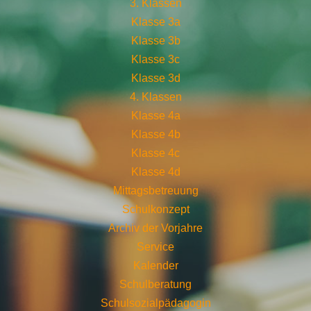
3. Klassen
Klasse 3a
Klasse 3b
Klasse 3c
Klasse 3d
4. Klassen
Klasse 4a
Klasse 4b
Klasse 4c
Klasse 4d
Mittagsbetreuung
Schulkonzept
Archiv der Vorjahre
Service
Kalender
Schulberatung
Schulsozialpädagogin